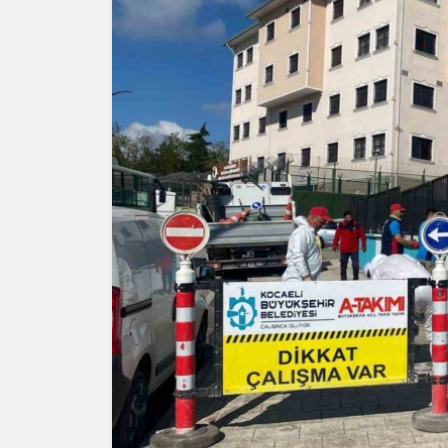
Yazarlar
AKDENİZ
HAVA HA