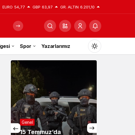
EURO
54,77
GBP
63,97
GR. ALTIN
6.201,10
gesi
Spor
Yazarlarımız
Mod
değiştir
Gündüz Modu
Gündüz modunu seçin.
Gece Modu
Gece modunu seçin.