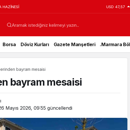
anı Erdoğan’a Suikast Girişiminde Bulunan FETÖ
USD
47,57
ar’da Yakalandı
Aramak istediğiniz kelimeyi yazın..
Borsa
Döviz Kurları
Gazete Manşetleri
.Marmara Böl
lerinden bayram mesaisi
den bayram mesaisi
ı
26 Mayıs 2026, 09:55
güncellendi
Genel
15 Temmuz’da