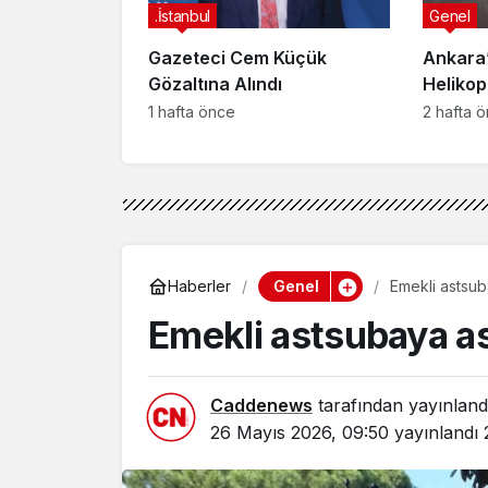
.İstanbul
Genel
Gazeteci Cem Küçük
Ankara’
Gözaltına Alındı
Helikop
Yaralan
1 hafta önce
2 hafta 
Genel
Haberler
Emekli astsub
Emekli astsubaya as
Caddenews
tarafından yayınland
26 Mayıs 2026, 09:50
yayınlandı