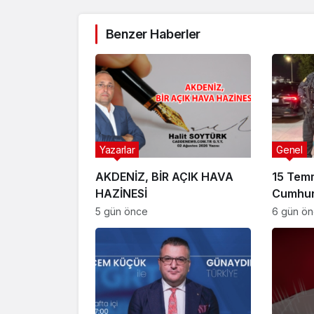
Benzer Haberler
Yazarlar
Genel
AKDENİZ, BİR AÇIK HAVA
15 Tem
HAZİNESİ
Cumhur
Suikast
5 gün önce
6 gün ö
FETÖ Fir
Afyonk
Yakala