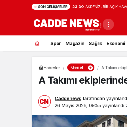
9:41
15 Temmuz’da Cumhurbaşk
SON GELIŞMELER
Firarisi B.K. Afyonkarahis
Spor
Magazin
Sağlık
Ekonomi
Genel
Haberler
A Takımı ekip
A Takımı ekiplerin
Caddenews
tarafından yayınland
26 Mayıs 2026, 09:55
yayınlandı