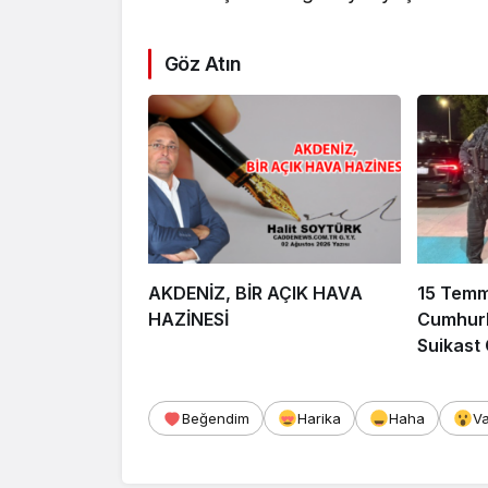
Göz Atın
AKDENİZ, BİR AÇIK HAVA
15 Tem
HAZİNESİ
Cumhurb
Suikast
FETÖ Fir
Afyonka
Beğendim
Harika
Haha
V