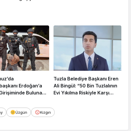
muz’da
Tuzla Belediye Başkanı Eren
aşkanı Erdoğan’a
Ali Bingül: “50 Bin Tuzlalının
 Girişiminde Bulunan
Evi Yıkılma Riskiyle Karşı
arisi B.K.
Karşıya”
rahisar’da Yakalandı
ay
Üzgün
Kızgın