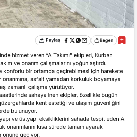
Paylaş
Beğen
nde hizmet veren “A Takımı” ekipleri, Kurban
kım ve onarım çalışmalarını yoğunlaştırdı.
 konforlu bir ortamda geçirebilmesi için harekete
ar onarımına, asfalt yamadan korkuluk boyamaya
eş zamanlı çalışma yürütüyor.
 saatlerinde sahaya inen ekipler, özellikle bugün
 güzergahlarda kent estetiği ve ulaşım güvenliğini
rde bulunuyor.
apı ve üstyapı eksikliklerini sahada tespit eden A
luk onarımlarını kısa sürede tamamlayarak
n önüne geçiyor.