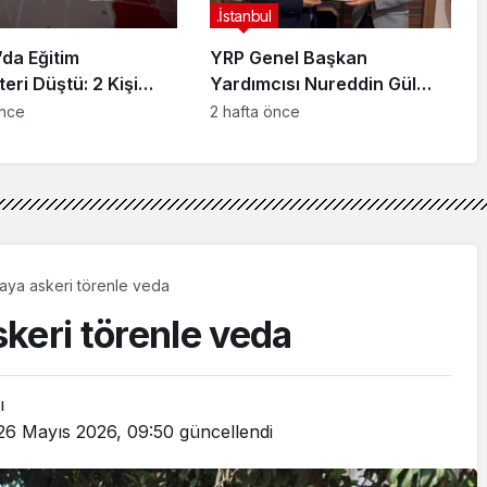
.İstanbul
da Eğitim
YRP Genel Başkan
teri Düştü: 2 Kişi
Yardımcısı Nureddin Gül
dı
Sancaktepe Teşkilatıyla Bir
önce
2 hafta önce
Araya Geldi
aya askeri törenle veda
keri törenle veda
ı
26 Mayıs 2026, 09:50
güncellendi