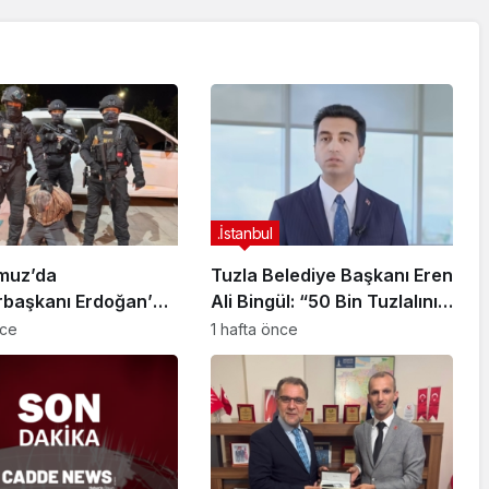
.İstanbul
muz’da
Tuzla Belediye Başkanı Eren
başkanı Erdoğan’a
Ali Bingül: “50 Bin Tuzlalının
 Girişiminde Bulunan
Evi Yıkılma Riskiyle Karşı
nce
1 hafta önce
arisi B.K.
Karşıya”
arahisar’da
ndı