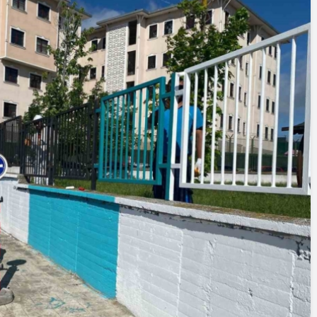
Cumhurbaşkanı
Erdoğan’a Suikast
Girişiminde Bulunan
FETÖ Firarisi B.K.
, BİR AÇIK
Afyonkarahisar’da
ZİNESİ
Yakalandı