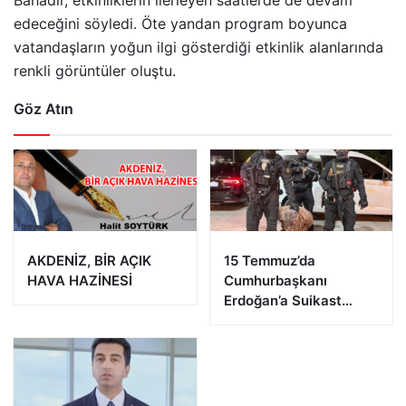
Bahadır, etkinliklerin ilerleyen saatlerde de devam
edeceğini söyledi. Öte yandan program boyunca
vatandaşların yoğun ilgi gösterdiği etkinlik alanlarında
renkli görüntüler oluştu.
Göz Atın
AKDENİZ, BİR AÇIK
15 Temmuz’da
HAVA HAZİNESİ
Cumhurbaşkanı
Erdoğan’a Suikast
Girişiminde Bulunan
FETÖ Firarisi B.K.
Afyonkarahisar’da
Yakalandı