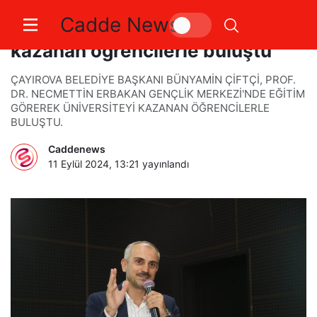
Cadde News
Başkan Çiftçi, üniversiteyi
kazanan öğrencilerle buluştu
ÇAYIROVA BELEDİYE BAŞKANI BÜNYAMİN ÇİFTÇİ, PROF.
DR. NECMETTİN ERBAKAN GENÇLİK MERKEZİ'NDE EĞİTİM
GÖREREK ÜNİVERSİTEYİ KAZANAN ÖĞRENCİLERLE
BULUŞTU.
Caddenews
11 Eylül 2024, 13:21
yayınlandı