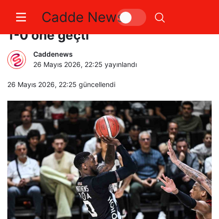
Cadde News
Beşiktaş, derbiyi kazandı seride
1-0 öne geçti
Caddenews
26 Mayıs 2026, 22:25
yayınlandı
26 Mayıs 2026, 22:25
güncellendi