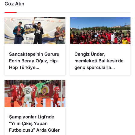
Göz Atın
Sancaktepe’nin Gururu
Cengiz Ünder,
Ecrin Beray Oğuz, Hip-
memleketi Balıkesir’de
Hop Türkiye
genç sporcularla
Şampiyonu Olarak
buluştu
Zirveye Çıktı
Şampiyonlar Ligi’nde
“Yılın Çıkış Yapan
Futbolcusu” Arda Güler