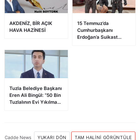
AKDENİZ, BİR AÇIK
15 Temmuz’da
HAVA HAZİNESİ
Cumhurbaşkanı
Erdoğan’a Suikast
Girişiminde Bulunan
FETÖ Firarisi B.K.
Afyonkarahisar’da
Yakalandı
Tuzla Belediye Başkanı
Eren Ali Bingül: “50 Bin
Tuzlalının Evi Yıkılma
Riskiyle Karşı Karşıya”
Cadde News
YUKARI DÖN
TAM HALINI GÖRÜNTÜLE