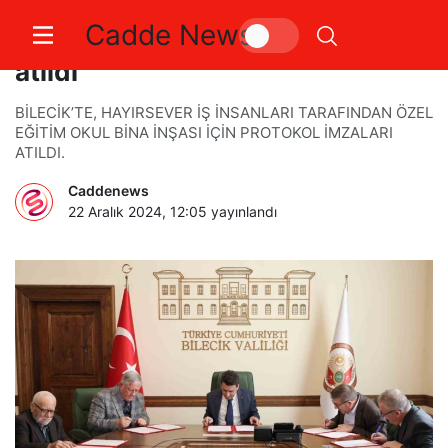
Cadde News
Bilecik’te okul inşaatı için imzalar
atıldı
BİLECİK’TE, HAYIRSEVER İŞ İNSANLARI TARAFINDAN ÖZEL
EĞİTİM OKUL BİNA İNŞASI İÇİN PROTOKOL İMZALARI
ATILDI.
Caddenews
22 Aralık 2024, 12:05
yayınlandı