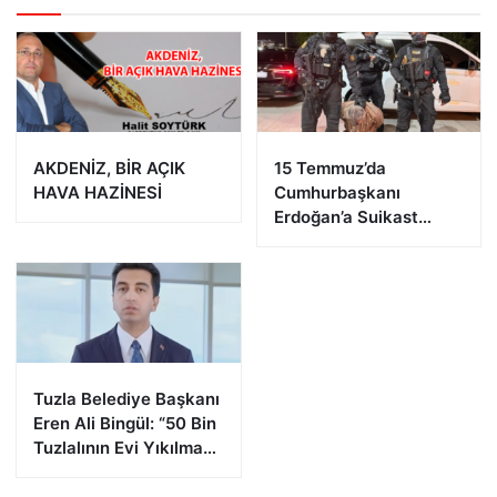
AKDENİZ, BİR AÇIK
15 Temmuz’da
HAVA HAZİNESİ
Cumhurbaşkanı
Erdoğan’a Suikast
Girişiminde Bulunan
FETÖ Firarisi B.K.
Afyonkarahisar’da
Yakalandı
Tuzla Belediye Başkanı
Eren Ali Bingül: “50 Bin
Tuzlalının Evi Yıkılma
Riskiyle Karşı Karşıya”