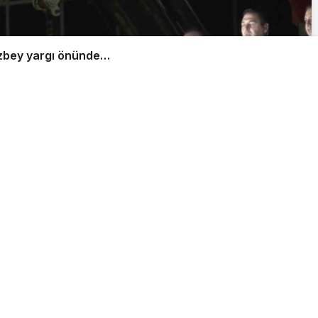
n kararı millet versin Bursa
Paylaş
Beğen
ıyor’ mitinginde konuşan CHP Genel Başkanı Özgür