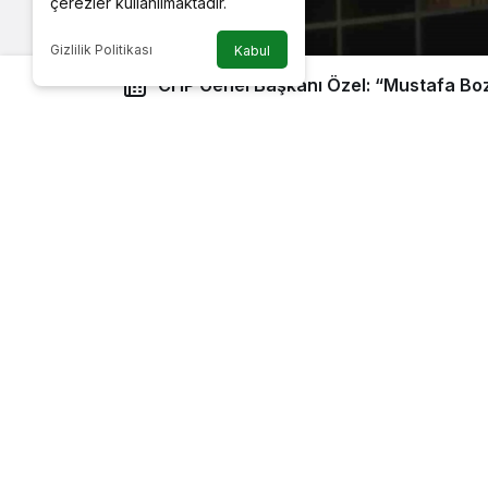
çerezler kullanılmaktadır.
Gizlilik Politikası
Kabul
CHP Genel Başkanı Özel: “Mustafa Bozbey yargı önünde
yargılansın, televizyondan canlı yayınlansı
versin”
Bursa’da ‘Millet İradesine Sahip Çık