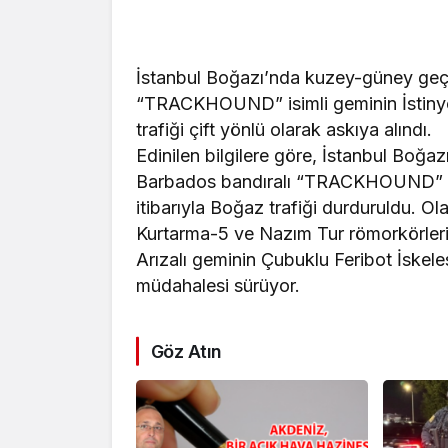
İstanbul Boğazı’nda kuzey-güney geç
“TRACKHOUND” isimli geminin İstinye
trafiği çift yönlü olarak askıya alındı.
Edinilen bilgilere göre, İstanbul Boğ
Barbados bandıralı “TRACKHOUND” isi
itibarıyla Boğaz trafiği durduruldu. O
Kurtarma-5 ve Nazım Tur römorkörleri
Arızalı geminin Çubuklu Feribot İskele
müdahalesi sürüyor.
Göz Atın