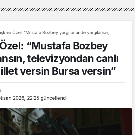
şkanı Özel: “Mustafa Bozbey yargı önünde yargılansın,
canlı yayınlansın kararı millet versin Bursa versin”
Özel: “Mustafa Bozbey
ansın, televizyondan canlı
illet versin Bursa versin”
ı
Nisan 2026, 22:25
güncellendi