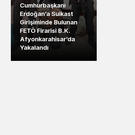
Cumhurbaşkanı
Sistem Modu
.İstanbul
Erdoğan’a Suikast
Sistem modunu seçin.
Girişiminde Bulunan
Tuzla Be
FETÖ Firarisi B.K.
Eren Ali
Afyonkarahisar’da
Tuzlalın
Yakalandı
Riskiyle