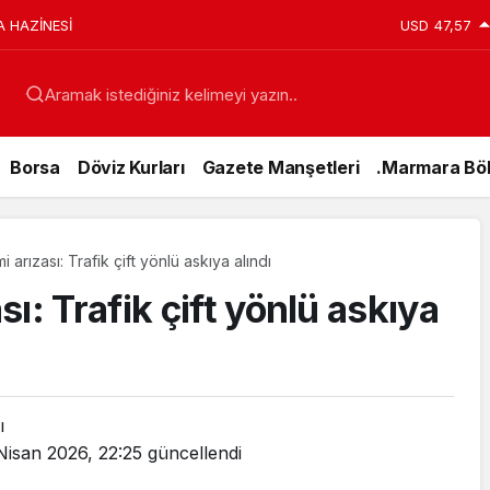
A HAZİNESİ
USD
47,57
Aramak istediğiniz kelimeyi yazın..
Borsa
Döviz Kurları
Gazete Manşetleri
.Marmara Böl
arızası: Trafik çift yönlü askıya alındı
ı: Trafik çift yönlü askıya
ı
Nisan 2026, 22:25
güncellendi