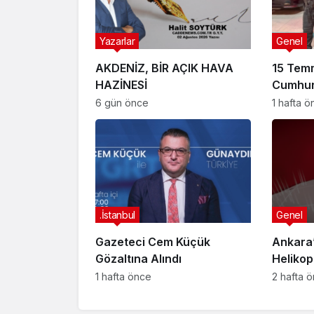
Yazarlar
Genel
AKDENİZ, BİR AÇIK HAVA
15 Tem
HAZİNESİ
Cumhur
Suikast
6 gün önce
1 hafta 
FETÖ Fir
Afyonk
Yakala
.İstanbul
Genel
Gazeteci Cem Küçük
Ankara’
Gözaltına Alındı
Helikop
Yaralan
1 hafta önce
2 hafta 