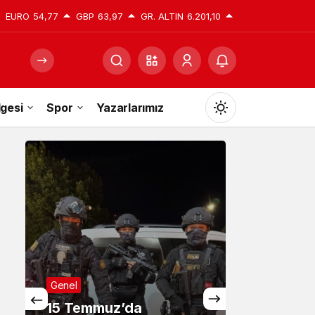
EURO
54,77
GBP
63,97
GR. ALTIN
6.201,10
gesi
Spor
Yazarlarımız
Mod
değiştir
Gündüz Modu
Gündüz modunu seçin.
Gece Modu
Genel
Gece modunu seçin.
15 Temmuz’da