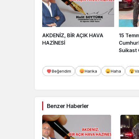
AKDENİZ, BİR AÇIK HAVA
15 Tem
HAZİNESİ
Cumhurb
Suikast
FETÖ Fir
Afyonka
Beğendim
Harika
Haha
V
Benzer Haberler