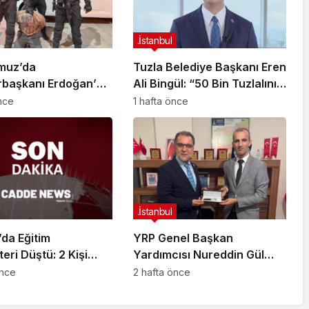
.İstanbul
muz’da
Tuzla Belediye Başkanı Eren
başkanı Erdoğan’a
Ali Bingül: “50 Bin Tuzlalının
 Girişiminde Bulunan
Evi Yıkılma Riskiyle Karşı
önce
1 hafta önce
arisi B.K.
Karşıya”
arahisar’da
ndı
.İstanbul
da Eğitim
YRP Genel Başkan
teri Düştü: 2 Kişi
Yardımcısı Nureddin Gül
dı
Sancaktepe Teşkilatıyla Bir
önce
2 hafta önce
Araya Geldi