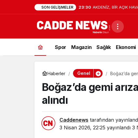
23:30
AKDENİZ, BİR AÇIK HAV
SON GELIŞMELER
Spor
Magazin
Sağlık
Ekonomi
Genel
Haberler
Boğaz’da gemi 
Boğaz’da gemi arızas
alındı
Caddenews
tarafından yayınland
3 Nisan 2026, 22:25
yayınlandı
3 