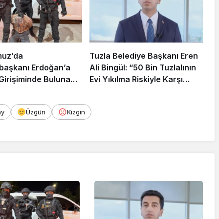
muz’da
Tuzla Belediye Başkanı Eren
aşkanı Erdoğan’a
Ali Bingül: “50 Bin Tuzlalının
 Girişiminde Bulunan
Evi Yıkılma Riskiyle Karşı
arisi B.K.
Karşıya”
rahisar’da Yakalandı
ay
Üzgün
Kızgın