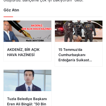
Göz Atın
AKDENİZ, BİR AÇIK
15 Temmuz’da
HAVA HAZİNESİ
Cumhurbaşkanı
Erdoğan’a Suikast
Girişiminde Bulunan
FETÖ Firarisi B.K.
Afyonkarahisar’da
Yakalandı
Tuzla Belediye Başkanı
Eren Ali Bingül: “50 Bin