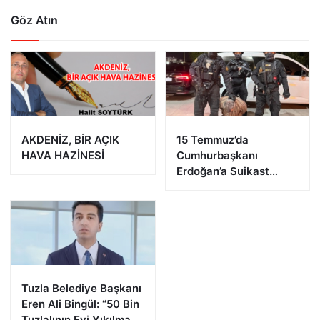
Göz Atın
AKDENİZ, BİR AÇIK
15 Temmuz’da
HAVA HAZİNESİ
Cumhurbaşkanı
Erdoğan’a Suikast
Girişiminde Bulunan
FETÖ Firarisi B.K.
Afyonkarahisar’da
Yakalandı
Tuzla Belediye Başkanı
Eren Ali Bingül: “50 Bin
Tuzlalının Evi Yıkılma