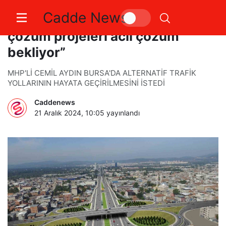
Cadde News
“Bursa’da ulaşım ve kentsel
çözüm projeleri acil çözüm
bekliyor”
MHP'Lİ CEMİL AYDIN BURSA'DA ALTERNATİF TRAFİK
YOLLARININ HAYATA GEÇİRİLMESİNİ İSTEDİ
Caddenews
21 Aralık 2024, 10:05
yayınlandı