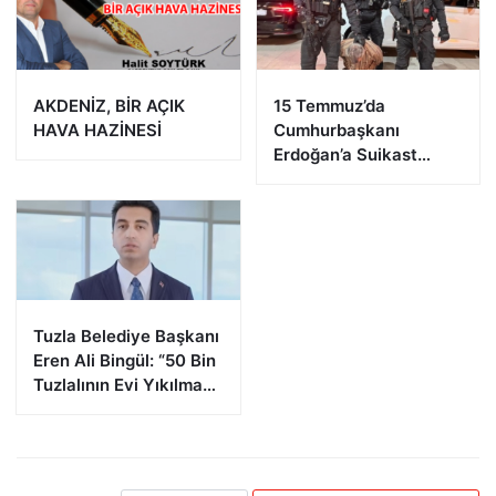
AKDENİZ, BİR AÇIK
15 Temmuz’da
HAVA HAZİNESİ
Cumhurbaşkanı
Erdoğan’a Suikast
Girişiminde Bulunan
FETÖ Firarisi B.K.
Afyonkarahisar’da
Yakalandı
Tuzla Belediye Başkanı
Eren Ali Bingül: “50 Bin
Tuzlalının Evi Yıkılma
Riskiyle Karşı Karşıya”