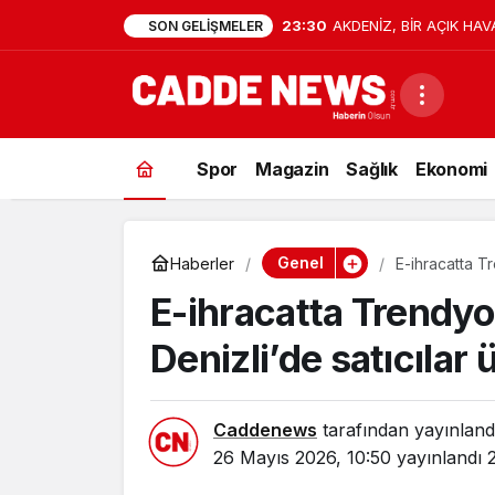
23:30
AKDENİZ, BİR AÇIK HAV
SON GELIŞMELER
Spor
Magazin
Sağlık
Ekonomi
Genel
Haberler
E-ihracatta Tr
genişletiyor
E-ihracatta Trendyol
Denizli’de satıcılar
Caddenews
tarafından yayınland
26 Mayıs 2026, 10:50
yayınlandı