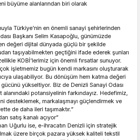
yeni büyüme alanlarından biri olarak
uhuyla Türkiye’nin en önemli sanayi şehirlerinden
i Odası Başkanı Selim Kasapoğlu, günümüzde
n değeri dijital dünyada güçlü bir şekilde
dan taşıyabilmekten geçtiğini ifade ederek şunları
ellikle KOBİ’lerimiz için önemli fırsatlar sunuyor.
rçok işletmemiz bugün kendi markasını oluşturarak
anıcıya ulaşabiliyor. Bu dönüşüm hem katma değeri
t gücünü yükseltiyor. Biz de Denizli Sanayi Odası
et alanındaki potansiyelinin farkındayız. Hedefimiz,
erini desteklemek, markalaşmayı güçlendirmek ve
rette de daha ileri taşımaktır.”
an satış kanalı açıyor”
an Uğurlu ise, e-ihracatın Denizli için stratejik
mak üzere birçok pazara yüksek kaliteli tekstil