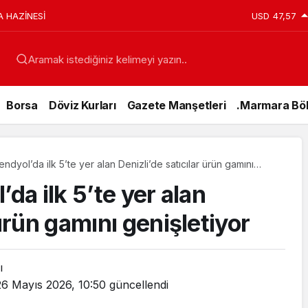
A HAZİNESİ
USD
47,57
Aramak istediğiniz kelimeyi yazın..
Borsa
Döviz Kurları
Gazete Manşetleri
.Marmara Böl
endyol’da ilk 5’te yer alan Denizli’de satıcılar ürün gamını
’da ilk 5’te yer alan
 ürün gamını genişletiyor
ı
Genel
26 Mayıs 2026, 10:50
güncellendi
15 Temmuz’da