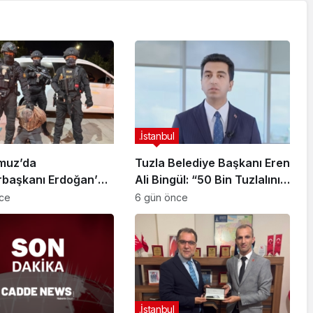
.İstanbul
muz’da
Tuzla Belediye Başkanı Eren
başkanı Erdoğan’a
Ali Bingül: “50 Bin Tuzlalının
 Girişiminde Bulunan
Evi Yıkılma Riskiyle Karşı
nce
6 gün önce
arisi B.K.
Karşıya”
arahisar’da
ndı
.İstanbul