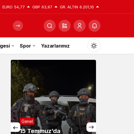
EURO
54,77
GBP
63,97
GR. ALTIN
6.201,10
gesi
Spor
Yazarlarımız
Mod
değiştir
Gündüz Modu
Gündüz modunu seçin.
Gece Modu
Gece modunu seçin.