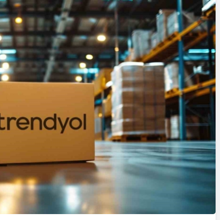
Cumhurbaşkanı
Erdoğan’a Suikast
Girişiminde Bulunan
FETÖ Firarisi B.K.
Z, BİR AÇIK
Afyonkarahisar’da
HAZİNESİ
Yakalandı