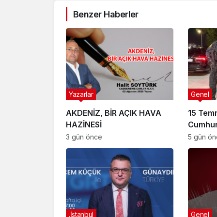
Benzer Haberler
Yazarlar
Genel
AKDENİZ, BİR AÇIK HAVA
15 Tem
HAZİNESİ
Cumhur
Suikast
3 gün önce
5 gün ö
FETÖ Fir
Afyonk
Yakala
.İstanbul
Genel