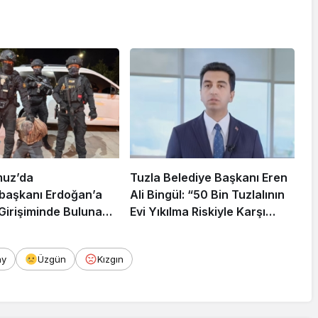
muz’da
Tuzla Belediye Başkanı Eren
aşkanı Erdoğan’a
Ali Bingül: “50 Bin Tuzlalının
 Girişiminde Bulunan
Evi Yıkılma Riskiyle Karşı
arisi B.K.
Karşıya”
rahisar’da Yakalandı
ay
Üzgün
Kızgın