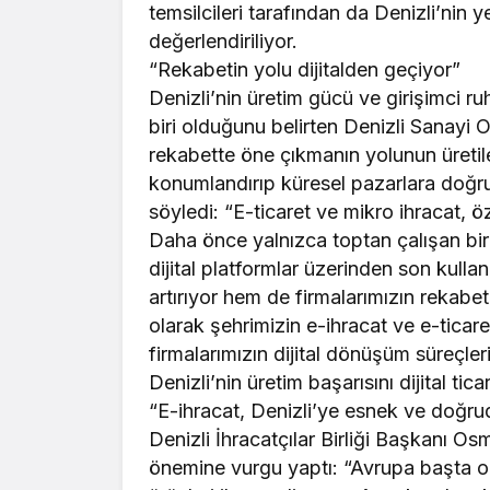
temsilcileri tarafından da Denizli’nin 
değerlendiriliyor.
“Rekabetin yolu dijitalden geçiyor”
Denizli’nin üretim gücü ve girişimci r
biri olduğunu belirten Denizli Sanay
rekabette öne çıkmanın yolunun üretile
konumlandırıp küresel pazarlara doğru
söyledi: “E-ticaret ve mikro ihracat, öz
Daha önce yalnızca toptan çalışan bi
dijital platformlar üzerinden son kull
artırıyor hem de firmalarımızın rekabe
olarak şehrimizin e-ihracat ve e-ticar
firmalarımızın dijital dönüşüm süreçl
Denizli’nin üretim başarısını dijital tica
“E-ihracat, Denizli’ye esnek ve doğrud
Denizli İhracatçılar Birliği Başkanı Osm
önemine vurgu yaptı: “Avrupa başta ol