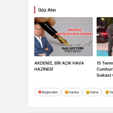
Göz Atın
AKDENİZ, BİR AÇIK HAVA
15 Tem
HAZİNESİ
Cumhurb
Suikast
FETÖ Fir
Afyonka
Beğendim
Harika
Haha
V