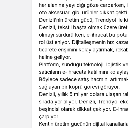
her alanına yayıldığı göze çarparken, il
oto aksesuarı gibi ürünler dikkat çekti
Denizli’nin üretim gücü, Trendyol ile k
Denizli, tekstil başta olmak üzere üret
olmayı sürdürürken, e-ihracat bu potan
rol üstleniyor. Dijitalleşmenin hız kaza
ticarete erişimini kolaylaştırmak, reka
haline geliyor.
Platform, sunduğu teknoloji, lojistik ve
satıcıların e-ihracata katılımını kolayl
Böylece sadece satış hacmini artırma
sağlayan bir köprü görevi görüyor.
Denizli, yıllık 5 milyar dolara ulaşan 
sırada yer alıyor. Denizli, Trendyol e
beşincisi olarak dikkat çekiyor. E-ihr
çarpıyor.
Kentin üretim gücünün dijital kanallar