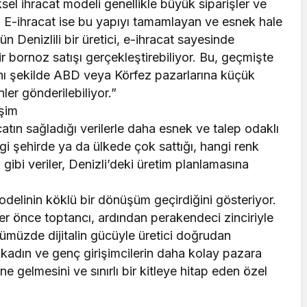
sel ihracat modeli genellikle büyük siparişler ve
. E-ihracat ise bu yapıyı tamamlayan ve esnek hale
n Denizlili bir üretici, e-ihracat sayesinde
r bornoz satışı gerçekleştirebiliyor. Bu, geçmişte
ı şekilde ABD veya Körfez pazarlarına küçük
er gönderilebiliyor.”
işim
acatın sağladığı verilerle daha esnek ve talep odaklı
ngi şehirde ya da ülkede çok sattığı, hangi renk
ibi veriler, Denizli’deki üretim planlamasına
modelinin köklü bir dönüşüm geçirdiğini gösteriyor.
er önce toptancı, ardından perakendeci zinciriyle
ümüzde dijitalin gücüyle üretici doğrudan
kadın ve genç girişimcilerin daha kolay pazara
ne gelmesini ve sınırlı bir kitleye hitap eden özel