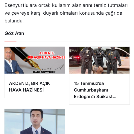
Esenyurtlulara ortak kullanım alanlarını temiz tutmaları
ve çevreye karşı duyarlı olmaları konusunda çağrıda
bulundu.
Göz Atın
AKDENİZ, BİR AÇIK
15 Temmuz’da
HAVA HAZİNESİ
Cumhurbaşkanı
Erdoğan’a Suikast
Girişiminde Bulunan
FETÖ Firarisi B.K.
Afyonkarahisar’da
Yakalandı