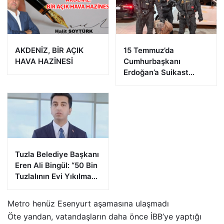
AKDENİZ, BİR AÇIK
15 Temmuz’da
HAVA HAZİNESİ
Cumhurbaşkanı
Erdoğan’a Suikast
Girişiminde Bulunan
FETÖ Firarisi B.K.
Afyonkarahisar’da
Yakalandı
Tuzla Belediye Başkanı
Eren Ali Bingül: “50 Bin
Tuzlalının Evi Yıkılma
Riskiyle Karşı Karşıya”
Metro henüz Esenyurt aşamasına ulaşmadı
Öte yandan, vatandaşların daha önce İBB’ye yaptığı