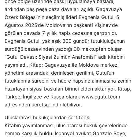
önce bölge üzerinde baskı uygulamaya başladı;
ardından peş peşe ceza davaları açıldı. Gagavuzya
Özerk Bölgesi’nin seçilmiş lideri Evghenia Gutul, 5
Ağustos 2025’de Moldova’nn başkenti Kişinev’de
görülen davada 7 yıllık hapis cezasına çarptırıldı.
Evghenia Gutul, yaklaşık 300 gündür tutukluluğunun
sürdüğü cezaevinden yazdığı 30 mektuptan oluşan
“Gutul Davası: Siyasi Zulmün Anatomisi” adlı kitabını
yayımladı. Kitap; Gagavuzya ile Moldova merkezi
yönetimi arasındaki derinleşen gerilimi, Gutul’un
tutuklanma sürecini ve hücre hapsine alınmasına zemin
hazırlayan siyasi baskıları birinci elden aktarıyor. Kitap,
Türkçe, İngilizce ve Rusça olarak www.egutul.com
adresinden ücretsiz indirilebiliyor.
Uluslararası hukukçulardan sert tepki
Kitabın yayımlanması, uluslararası hukuk çevrelerinde
hemen karşılık buldu. İspanyol avukat Gonzalo Boye,