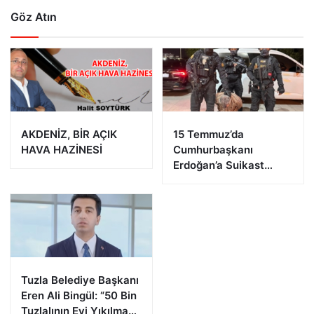
Göz Atın
AKDENİZ, BİR AÇIK
15 Temmuz’da
HAVA HAZİNESİ
Cumhurbaşkanı
Erdoğan’a Suikast
Girişiminde Bulunan
FETÖ Firarisi B.K.
Afyonkarahisar’da
Yakalandı
Tuzla Belediye Başkanı
Eren Ali Bingül: “50 Bin
Tuzlalının Evi Yıkılma