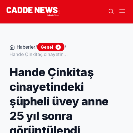
Haberler
/
/
Genel
+
Hande Çinkitaş cinayetindeki şüpheli üvey anne 25 yıl sonra görüntülendi
Hande Çinkitaş
cinayetindeki
şüpheli üvey anne
25 yıl sonra
görüntülendi