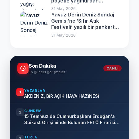
poşetle yağmurdan
korunmaya çalıştı
31 May 2026
Yavuz Derin Deniz Sondaj
Gemisi’ne ‘Sıfır Atık
Festivali’ yazılı bir pankart
asıldı
31 May 2026
Son Dakika
CANLI
En güncel gelişmeler
YAZARLAR
1
AKDENİZ, BİR AÇIK HAVA HAZİNESİ
GÜNDEM
2
15 Temmuz'da Cumhurbaşkanı Erdoğan'a
Suikast Girişiminde Bulunan FETÖ Firarisi
B.K. Afyonkarahisar'da Yakalandı
TUZLA
3