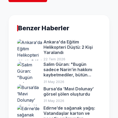
Benzer Haberler
Ankara'da Eğitim
Helikopteri Düştü: 2 Kişi
Yaralandı
22 Tem 2026
Salim Güran: "Bugün
sadece Narin’in hakkını
kaybetmediler, bütün
ailenin hakkını yok ettiler"
31 May 2026
Bursa’da ’Mavi Dolunay’
görsel şölen oluşturdu
31 May 2026
Edirne’de sağanak yağış:
Vatandaşlar karton ve