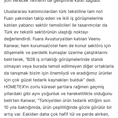
yön verecek fikirlerin de gelişimine katkı sağladı.
Uluslararası katılımcılardan türk tekstiline tam not
Fuarı yakından takip eden ve ikili iş görüşmelerine
katılan yabancı sektör temsilcileri ile tasarımcılar da
Türk ev tekstili sektörünün ulaştığı noktayı
değerlendirdi. Fuara Avusturya’dan katılan Veenu
Kanwar, hem kurumsal/otel hem de konut sektörü için
döşemelik ve perdelik kumaşlar üzerine çalıştıklarını
belirterek, “B2B iş ortaklığı görüşmelerinde standı
olmayan veya burada temsil edilmeyen diğer ortaklarla
da tanışmak bizim için önemliydi ve aradığımız ürünler
için çok güzel tedarik kaynakları bulduk” dedi.
HOMETEX’in zorlu küresel şartlara rağmen geçmiş
yıllardaki gibi aynı yoğunluk ve hareketlilikte olduğunu
belirten Kanwar, “Türkiye’den ürün tedarik ettiğim son
10 yıla baktığımda, ürün çeşitliliğinde gözle görülür bir
artış var. Eskiden daha çok hafif tül ve perde alırken,