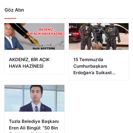
Göz Atın
AKDENİZ, BİR AÇIK
15 Temmuz’da
HAVA HAZİNESİ
Cumhurbaşkanı
Erdoğan’a Suikast
Girişiminde Bulunan
FETÖ Firarisi B.K.
Afyonkarahisar’da
Yakalandı
Tuzla Belediye Başkanı
Eren Ali Bingül: “50 Bin