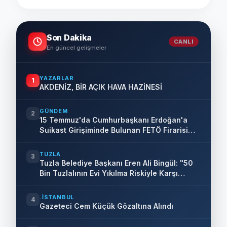
Son Dakika
CANLI
En güncel gelişmeler
YAZARLAR
1
AKDENİZ, BİR AÇIK HAVA HAZİNESİ
GÜNDEM
2
15 Temmuz'da Cumhurbaşkanı Erdoğan'a
Suikast Girişiminde Bulunan FETÖ Firarisi
B.K. Afyonkarahisar'da Yakalandı
TUZLA
3
Tuzla Belediye Başkanı Eren Ali Bingül: "50
Bin Tuzlalının Evi Yıkılma Riskiyle Karşı
Karşıya"
.İSTANBUL
4
Gazeteci Cem Küçük Gözaltına Alındı