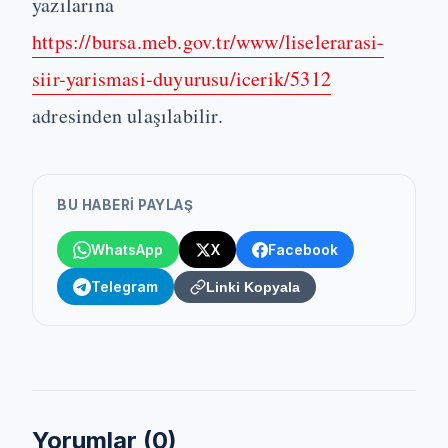
yazılarına
https://bursa.meb.gov.tr/www/liselerarasi-
siir-yarismasi-duyurusu/icerik/5312
adresinden ulaşılabilir.
BU HABERI PAYLAŞ
WhatsApp
X
Facebook
Telegram
Linki Kopyala
Yorumlar (
0
)