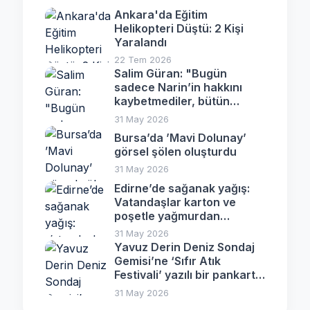
Ankara'da Eğitim
Helikopteri Düştü: 2 Kişi
Yaralandı
22 Tem 2026
Salim Güran: "Bugün
sadece Narin’in hakkını
kaybetmediler, bütün
ailenin hakkını yok ettiler"
31 May 2026
Bursa’da ’Mavi Dolunay’
görsel şölen oluşturdu
31 May 2026
Edirne’de sağanak yağış:
Vatandaşlar karton ve
poşetle yağmurdan
korunmaya çalıştı
31 May 2026
Yavuz Derin Deniz Sondaj
Gemisi’ne ‘Sıfır Atık
Festivali’ yazılı bir pankart
asıldı
31 May 2026