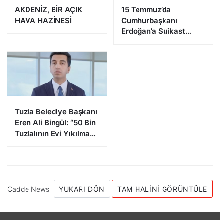
AKDENİZ, BİR AÇIK
15 Temmuz’da
HAVA HAZİNESİ
Cumhurbaşkanı
Erdoğan’a Suikast
Girişiminde Bulunan
FETÖ Firarisi B.K.
Afyonkarahisar’da
Yakalandı
Tuzla Belediye Başkanı
Eren Ali Bingül: “50 Bin
Tuzlalının Evi Yıkılma
Riskiyle Karşı Karşıya”
Cadde News
YUKARI DÖN
TAM HALINI GÖRÜNTÜLE