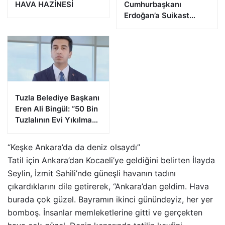
HAVA HAZİNESİ
Cumhurbaşkanı
Erdoğan’a Suikast
Girişiminde Bulunan
FETÖ Firarisi B.K.
Afyonkarahisar’da
Yakalandı
Tuzla Belediye Başkanı
Eren Ali Bingül: “50 Bin
Tuzlalının Evi Yıkılma
Riskiyle Karşı Karşıya”
“Keşke Ankara’da da deniz olsaydı”
Tatil için Ankara’dan Kocaeli’ye geldiğini belirten İlayda
Seylin, İzmit Sahili’nde güneşli havanın tadını
çıkardıklarını dile getirerek, “Ankara’dan geldim. Hava
burada çok güzel. Bayramın ikinci günündeyiz, her yer
bomboş. İnsanlar memleketlerine gitti ve gerçekten