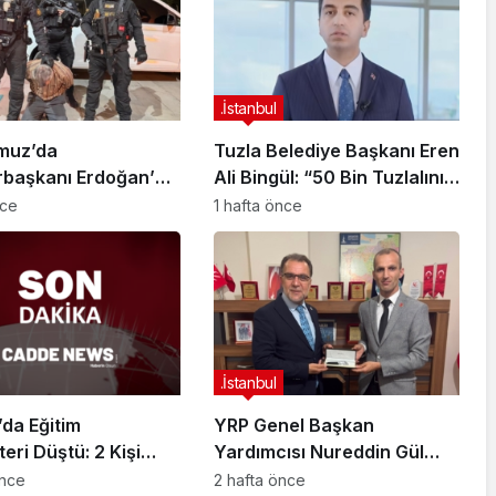
.İstanbul
muz’da
Tuzla Belediye Başkanı Eren
başkanı Erdoğan’a
Ali Bingül: “50 Bin Tuzlalının
 Girişiminde Bulunan
Evi Yıkılma Riskiyle Karşı
nce
1 hafta önce
arisi B.K.
Karşıya”
arahisar’da
ndı
.İstanbul
da Eğitim
YRP Genel Başkan
teri Düştü: 2 Kişi
Yardımcısı Nureddin Gül
dı
Sancaktepe Teşkilatıyla Bir
önce
2 hafta önce