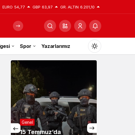
EURO
54,77
GBP
63,97
GR. ALTIN
6.201,10
gesi
Spor
Yazarlarımız
Mod
değiştir
Gündüz Modu
Gündüz modunu seçin.
Gece Modu
Gece modunu seçin.