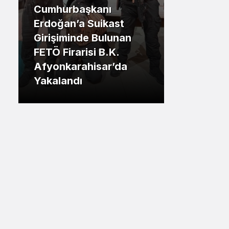
Sistem Modu
.İstanbul
Sistem modunu seçin.
Tuzla Belediye Başkanı
.İstanbu
Eren Ali Bingül: “50 Bin
Tuzlalının Evi Yıkılma
Gaze
Riskiyle Karşı Karşıya”
Gözal