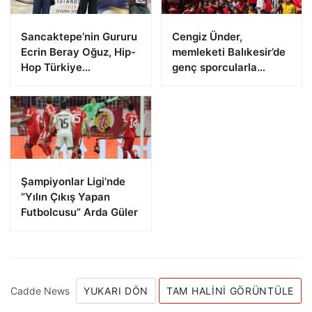
Sancaktepe’nin Gururu
Cengiz Ünder,
Ecrin Beray Oğuz, Hip-
memleketi Balıkesir’de
Hop Türkiye
genç sporcularla
Şampiyonu Olarak
buluştu
Zirveye Çıktı
Şampiyonlar Ligi’nde
“Yılın Çıkış Yapan
Futbolcusu” Arda Güler
Cadde News
YUKARI DÖN
TAM HALINI GÖRÜNTÜLE