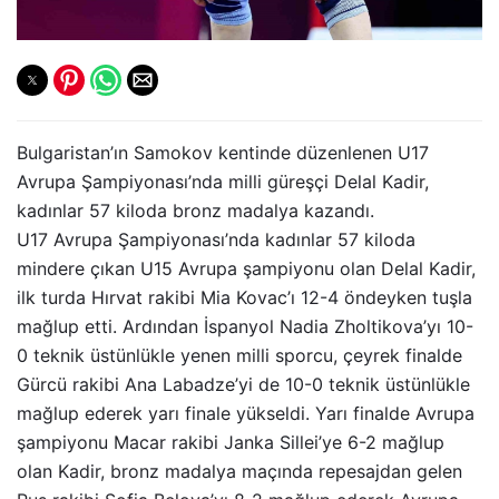
Bulgaristan’ın Samokov kentinde düzenlenen U17
Avrupa Şampiyonası’nda milli güreşçi Delal Kadir,
kadınlar 57 kiloda bronz madalya kazandı.
U17 Avrupa Şampiyonası’nda kadınlar 57 kiloda
mindere çıkan U15 Avrupa şampiyonu olan Delal Kadir,
ilk turda Hırvat rakibi Mia Kovac’ı 12-4 öndeyken tuşla
mağlup etti. Ardından İspanyol Nadia Zholtikova’yı 10-
0 teknik üstünlükle yenen milli sporcu, çeyrek finalde
Gürcü rakibi Ana Labadze’yi de 10-0 teknik üstünlükle
mağlup ederek yarı finale yükseldi. Yarı finalde Avrupa
şampiyonu Macar rakibi Janka Sillei’ye 6-2 mağlup
olan Kadir, bronz madalya maçında repesajdan gelen