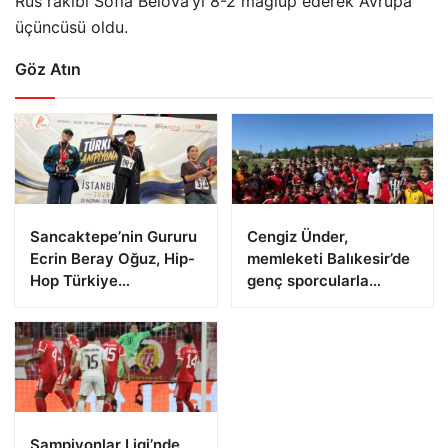
Rus rakibi Sofia Belova’yı 8-2 mağlup ederek Avrupa
üçüncüsü oldu.
Göz Atın
Sancaktepe’nin Gururu
Cengiz Ünder,
Ecrin Beray Oğuz, Hip-
memleketi Balıkesir’de
Hop Türkiye
genç sporcularla
Şampiyonu Olarak
buluştu
Zirveye Çıktı
Şampiyonlar Ligi’nde