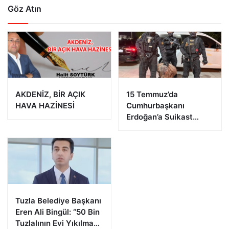
Göz Atın
AKDENİZ, BİR AÇIK
15 Temmuz’da
HAVA HAZİNESİ
Cumhurbaşkanı
Erdoğan’a Suikast
Girişiminde Bulunan
FETÖ Firarisi B.K.
Afyonkarahisar’da
Yakalandı
Tuzla Belediye Başkanı
Eren Ali Bingül: “50 Bin
Tuzlalının Evi Yıkılma