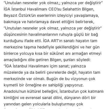
“Unutulan nesneler yok olmaz,; yalnızca yer değiştirir”
İGA İstanbul Havalimanı CEO’su Selahattin Bilgen,
Beyazıt Öztürk’ün eserlerinin izleyiciyi yavaşlamaya,
bakmaya ve hatırlamaya davet ettiğini belirterek,
“Unutulan nesneler yok olmaz, yalnızca yer değiştirir”
düşüncesinin havalimanlarının ruhuyla güçlü bir bağ
kurduğunu ifade etti. İGA ART’ın sanatı hayatın tam
merkezine taşıma hedefiyle şekillendiğini ve her gün
binlerce yolcuya kısa bir sükûnet anı armağan etmeyi
amaçladığını dile getiren Bilgen, şunları söyledi:
“İGA İstanbul Havalimanı içim sanat; yalnızca
müzelerde ya da belirli çevrelerde değil, hayatın tam
merkezinde var olmalı. Bugün de bu vizyonun çok
kıymetli bir örneğine ev sahipliği yapıyoruz.
Anadolu’nun kültürel belleğini, İstanbul’un çok katmanlı
kimliğini ve evrensel sanat dilini, dünyanın dört bir
yanından gelen yolcularla buluşturmayı çok