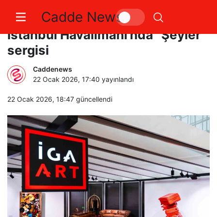
Cadde News
Sanatçı Beyazıt Öztürk’ten İGA
İstanbul Havalimanı’nda “Şeyler”
sergisi
Caddenews
22 Ocak 2026, 17:40
yayınlandı
22 Ocak 2026, 18:47
güncellendi