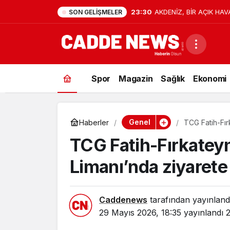
23:30
AKDENİZ, BİR AÇIK HAV
SON GELIŞMELER
Spor
Magazin
Sağlık
Ekonomi
Genel
Haberler
TCG Fatih-Fır
TCG Fatih-Fırkatey
Limanı’nda ziyarete 
Caddenews
tarafından yayınland
29 Mayıs 2026, 18:35
yayınlandı
2