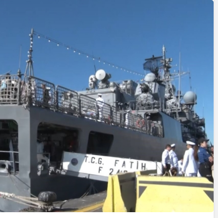
Cumhurbaşkanı
Erdoğan’a Suikast
Girişiminde Bulunan
FETÖ Firarisi B.K.
, BİR AÇIK
Afyonkarahisar’da
ZİNESİ
Yakalandı