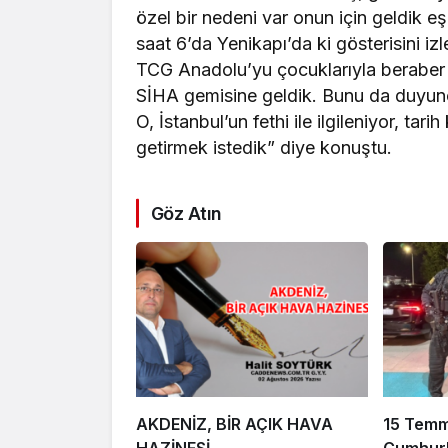
özel bir nedeni var onun için geldik e
saat 6’da Yenikapı’da ki gösterisini 
TCG Anadolu’yu çocuklarıyla beraber 
SİHA gemisine geldik. Bunu da duyunc
O, İstanbul’un fethi ile ilgileniyor, t
getirmek istedik” diye konuştu.
Göz Atın
AKDENİZ, BİR AÇIK HAVA
15 Tem
HAZİNESİ
Cumhurb