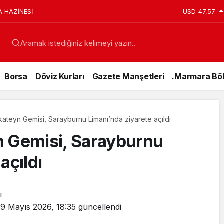
A HAZİNESİ
USD
47,57
Aramak istediğiniz kelimeyi yazın..
Borsa
Döviz Kurları
Gazete Manşetleri
.Marmara Böl
kateyn Gemisi, Sarayburnu Limanı’nda ziyarete açıldı
n Gemisi, Sarayburnu
açıldı
ı
Genel
9 Mayıs 2026, 18:35
güncellendi
15 Temmuz’da