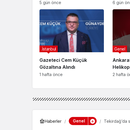
Suikast
5 gün önce
6 gün ö
FETÖ Fir
Afyonk
Yakala
.İstanbul
Genel
Gazeteci Cem Küçük
Ankara’
Gözaltına Alındı
Helikop
Yaralan
1 hafta önce
2 hafta 
Genel
Haberler
Tekirdağ’da s