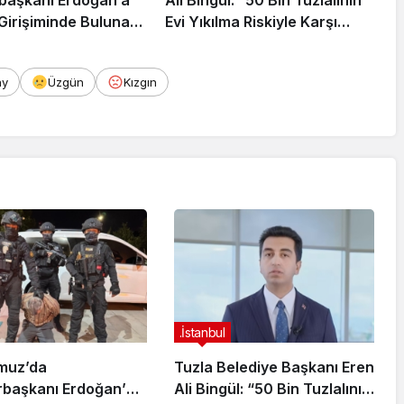
 Girişiminde Bulunan
Evi Yıkılma Riskiyle Karşı
arisi B.K.
Karşıya”
rahisar’da Yakalandı
ay
Üzgün
Kızgın
.İstanbul
muz’da
Tuzla Belediye Başkanı Eren
başkanı Erdoğan’a
Ali Bingül: “50 Bin Tuzlalının