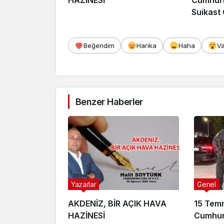
Suikast
FETÖ Fir
Afyonka
Beğendim
Harika
Haha
V
Benzer Haberler
Yazarlar
Genel
AKDENİZ, BİR AÇIK HAVA
15 Tem
HAZİNESİ
Cumhur