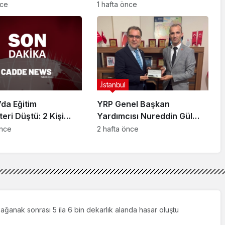
 Girişiminde Bulunan
Evi Yıkılma Riskiyle Karşı
nce
1 hafta önce
arisi B.K.
Karşıya”
arahisar’da
ndı
.İstanbul
da Eğitim
YRP Genel Başkan
teri Düştü: 2 Kişi
Yardımcısı Nureddin Gül
dı
Sancaktepe Teşkilatıyla Bir
önce
2 hafta önce
Araya Geldi
ağanak sonrası 5 ila 6 bin dekarlık alanda hasar oluştu