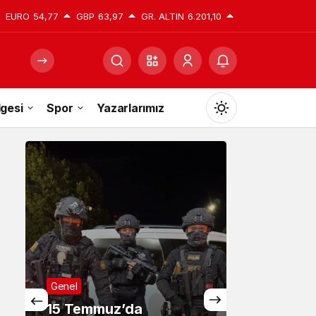
EURO
54,77
GBP
63,97
GR. ALTIN
6.201,10
gesi
Spor
Yazarlarımız
Mod
değiştir
Gündüz Modu
Gündüz modunu seçin.
Gece Modu
Gece modunu seçin.