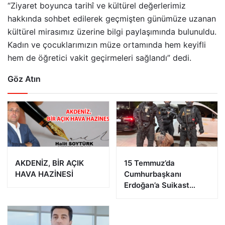
“Ziyaret boyunca tarihî ve kültürel değerlerimiz
hakkında sohbet edilerek geçmişten günümüze uzanan
kültürel mirasımız üzerine bilgi paylaşımında bulunuldu.
Kadın ve çocuklarımızın müze ortamında hem keyifli
hem de öğretici vakit geçirmeleri sağlandı” dedi.
Göz Atın
AKDENİZ, BİR AÇIK
15 Temmuz’da
HAVA HAZİNESİ
Cumhurbaşkanı
Erdoğan’a Suikast
Girişiminde Bulunan
FETÖ Firarisi B.K.
Afyonkarahisar’da