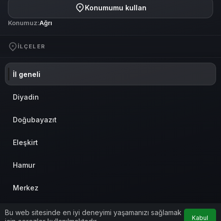
Konumumu kullan
Konumuz:
Ağrı
İLÇELER
İl geneli
Diyadin
Doğubayazıt
Eleşkirt
Hamur
Merkez
Patnos
Bu web sitesinde en iyi deneyimi yaşamanızı sağlamak
Kabul