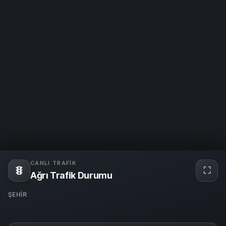
CANLI TRAFIK
⛶
Tam
Ağrı Trafik Durumu
ekra
ŞEHIR
Ağrı