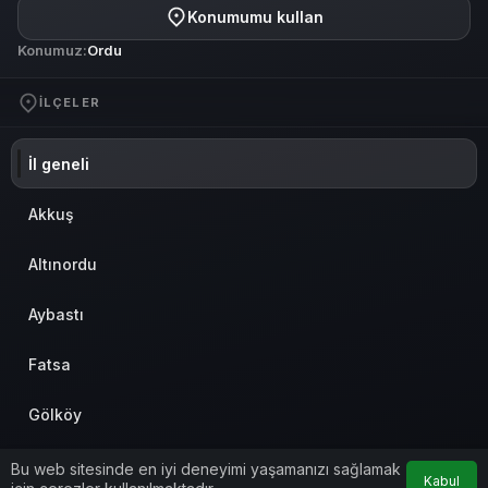
Konumumu kullan
Konumuz:
Ordu
İLÇELER
İl geneli
Akkuş
Altınordu
Aybastı
Fatsa
Gölköy
Gülyalı
Bu web sitesinde en iyi deneyimi yaşamanızı sağlamak
Kabul