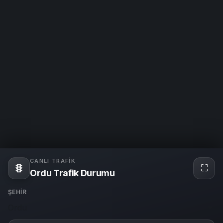
CANLI TRAFIK
⛶
Tam
Ordu Trafik Durumu
ekra
ŞEHIR
Ordu