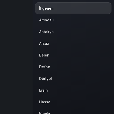
Sistem Modu
İl geneli
Sistem modunu seçin.
Altınözü
Antakya
Arsuz
Belen
Defne
Dörtyol
Erzin
Hassa
Kumlu