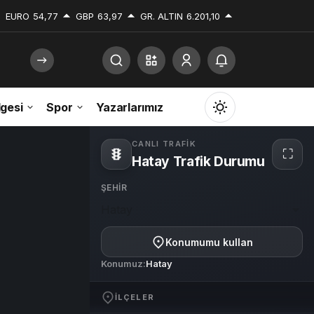
EURO
54,77
GBP
63,97
GR. ALTIN
6.201,10
gesi
Spor
Yazarlarımız
Mod
değiştir
CANLI TRAFIK
⛶
Hatay Trafik Durumu
Tam
ekra
ŞEHIR
Hatay
Gündüz Modu
Gündüz modunu seçin.
Konumumu kullan
Konumuz:
Hatay
Gece Modu
Gece modunu seçin.
İLÇELER