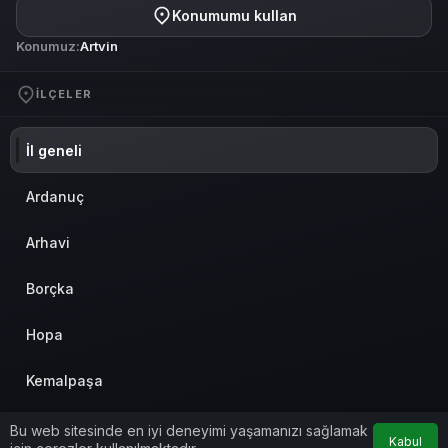
Konumumu kullan
Konumuz:
Artvin
İLÇELER
İl geneli
Ardanuç
Arhavi
Borçka
Hopa
Kemalpaşa
Merkez
Bu web sitesinde en iyi deneyimi yaşamanızı sağlamak
Kabul