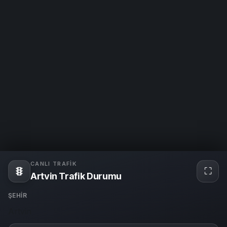
CANLI TRAFIK
⛶
Tam
Artvin Trafik Durumu
ekra
ŞEHIR
Artvin