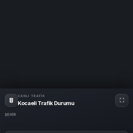
CANLI TRAFIK
⛶
Tam
Kocaeli Trafik Durumu
ekra
ŞEHIR
Kocaeli