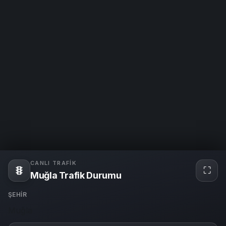
CANLI TRAFIK
⛶
Tam
Muğla Trafik Durumu
ekra
ŞEHIR
Muğla