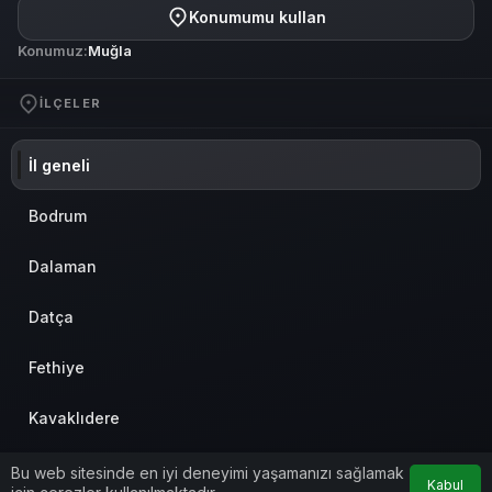
Konumumu kullan
Konumuz:
Muğla
İLÇELER
İl geneli
Bodrum
Dalaman
Datça
Fethiye
Kavaklıdere
Köyceğiz
Bu web sitesinde en iyi deneyimi yaşamanızı sağlamak
Kabul